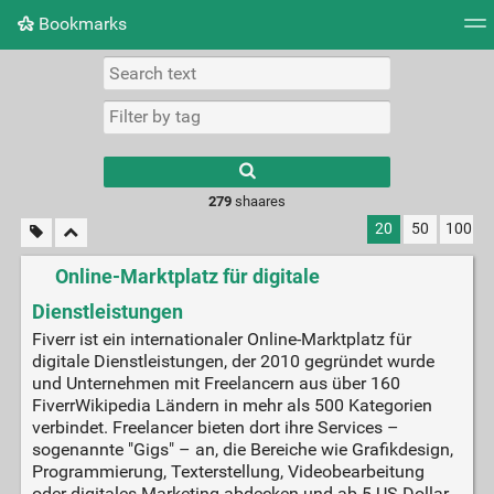
Bookmarks
Tag cloud
Picture wall
Daily
► Play Videos
279
shaares
20
50
100
Online-Marktplatz für digitale
Dienstleistungen
Fiverr ist ein internationaler Online-Marktplatz für
digitale Dienstleistungen, der 2010 gegründet wurde
und Unternehmen mit Freelancern aus über 160
FiverrWikipedia Ländern in mehr als 500 Kategorien
verbindet. Freelancer bieten dort ihre Services –
sogenannte "Gigs" – an, die Bereiche wie Grafikdesign,
Programmierung, Texterstellung, Videobearbeitung
oder digitales Marketing abdecken und ab 5 US-Dollar