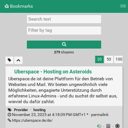
Bookmarks
Tag cloud
Picture wall
Daily
► Play Videos
279
shaares
20
50
100
Uberspace - Hosting on Asteroids
Uberspace.de ist deine Plattform für den Betrieb von
Websites und Mail. Wir bieten ungewöhnlich viele
Möglichkeiten, engagierte Unterstützung durch
erfahrene Linux-Admins - und du suchst dir selbst aus,
wieviel du dafür zahlst.
Provider
·
hosting
November 23, 2025 at 4:18:09 PM GMT+1 * ·
permalink
https://uberspace.de/de/
·
·